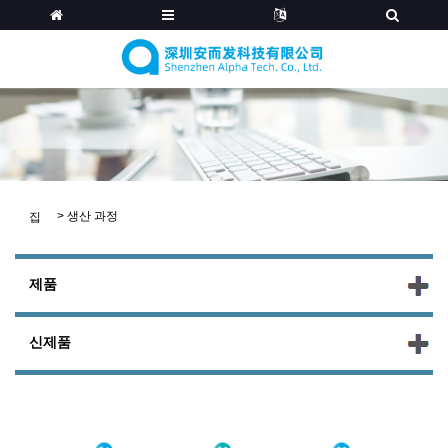
>
생산 과정
집
제품
신제품